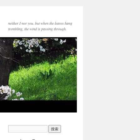
neither I nor you. but when the leaves hang
trembling, the wind is passing through.