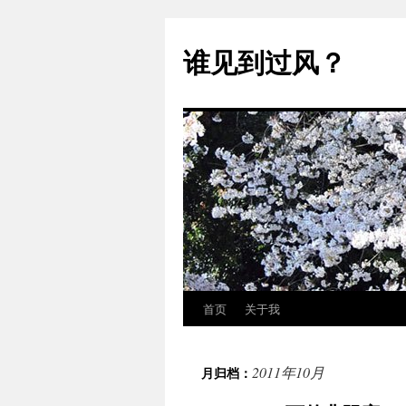
跳
至
谁见到过风？
正
文
首页
关于我
2011年10月
月归档：