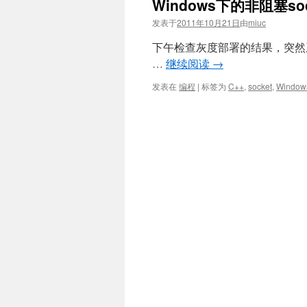
Windows下的非阻塞so
发表于
2011年10月21日
由
miuc
下午检查灰度部署的结果，突然
…
继续阅读
→
发表在
编程
|
标签为
C++
,
socket
,
Window