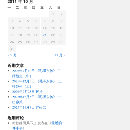
2011 年 10 月
一
二
三
四
五
六
日
1
2
3
4
5
6
7
8
9
10
11
12
13
14
15
16
17
18
19
20
21
22
23
24
25
26
27
28
29
30
31
« 9 月
11 月 »
近期文章
2026年7月10日 《毛泽东传》 二、
师范生（中）
2025年12月5日 《毛泽东传》 二、
师范生（上）
2026年2月25日 挫折
2025年12月5日 《毛泽东传》 一、
出乡关
2025年11月7日 碎碎念
近期评论
树欲静而风不止
发表在《
最近的一
件小事
》