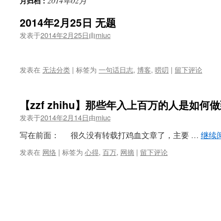
2014年02月
月归档：
2014年2月25日 无题
发表于
2014年2月25日
由
miuc
发表在
无法分类
|
标签为
一句话日志
,
博客
,
唠叨
|
留下评论
【zzf zhihu】那些年入上百万的人是如何
发表于
2014年2月14日
由
miuc
写在前面： 很久没有转载打鸡血文章了，主要 …
继续
发表在
网络
|
标签为
心得
,
百万
,
网摘
|
留下评论