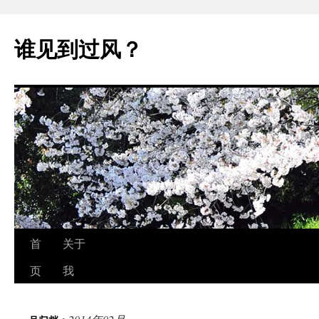
跳
至
谁见到过风？
正
文
首
关于
页
我