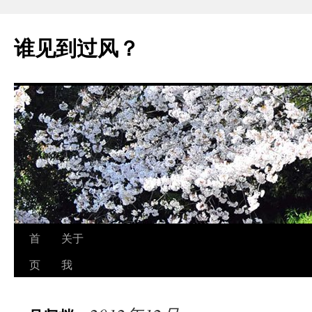
跳
至
谁见到过风？
正
文
首
关于
页
我