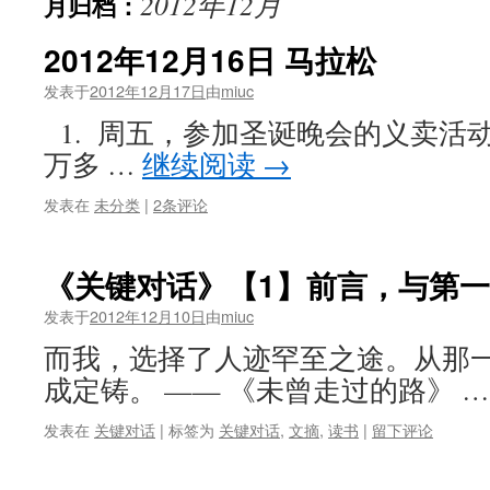
2012年12月
月归档：
2012年12月16日 马拉松
发表于
2012年12月17日
由
miuc
1. 周五，参加圣诞晚会的义卖活
万多 …
继续阅读
→
发表在
未分类
|
2条评论
《关键对话》【1】前言，与第
发表于
2012年12月10日
由
miuc
而我，选择了人迹罕至之途。从那
成定铸。 —— 《未曾走过的路》 
发表在
关键对话
|
标签为
关键对话
,
文摘
,
读书
|
留下评论