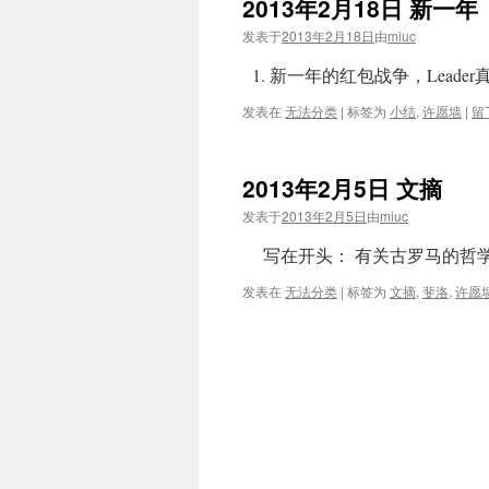
2013年2月18日 新一年
发表于
2013年2月18日
由
miuc
1. 新一年的红包战争，Leader
发表在
无法分类
|
标签为
小结
,
许愿墙
|
留
2013年2月5日 文摘
发表于
2013年2月5日
由
miuc
写在开头： 有关古罗马的哲学
发表在
无法分类
|
标签为
文摘
,
斐洛
,
许愿