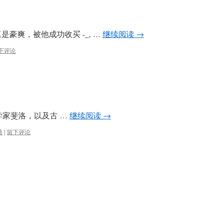
真是豪爽，被他成功收买 -_, …
继续阅读
→
下评论
家斐洛，以及古 …
继续阅读
→
墙
|
留下评论