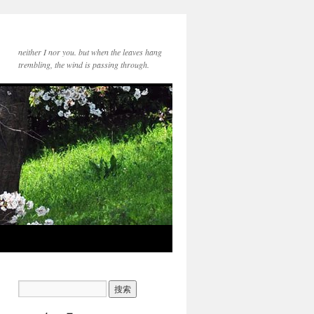
neither I nor you. but when the leaves hang
trembling, the wind is passing through.