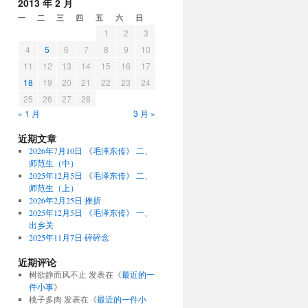
2013 年 2 月
一
二
三
四
五
六
日
1
2
3
4
5
6
7
8
9
10
11
12
13
14
15
16
17
18
19
20
21
22
23
24
25
26
27
28
« 1 月
3 月 »
近期文章
2026年7月10日 《毛泽东传》 二、
师范生（中）
2025年12月5日 《毛泽东传》 二、
师范生（上）
2026年2月25日 挫折
2025年12月5日 《毛泽东传》 一、
出乡关
2025年11月7日 碎碎念
近期评论
树欲静而风不止
发表在《
最近的一
件小事
》
桃子多肉
发表在《
最近的一件小