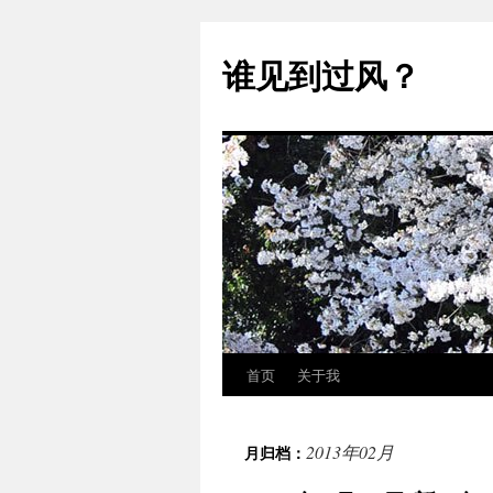
跳
至
谁见到过风？
正
文
首页
关于我
2013年02月
月归档：