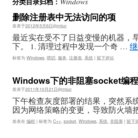
Windows
分类目录归档：
删除注册表中无法访问的项
发表于
2012年5月6日
由
miuc
最近实在受不了日益变慢的机器，
下。 1. 清理过程中发现一个奇 …
标签为
Windows
,
唠叨
,
服务
,
注册表
,
系统
|
留下评论
Windows下的非阻塞socket编
发表于
2011年10月21日
由
miuc
下午检查灰度部署的结果，突然系
因为网络策略的变更，导致防火墙把
发表在
编程
|
标签为
C++
,
socket
,
Windows
,
系统
,
非阻塞
|
留下