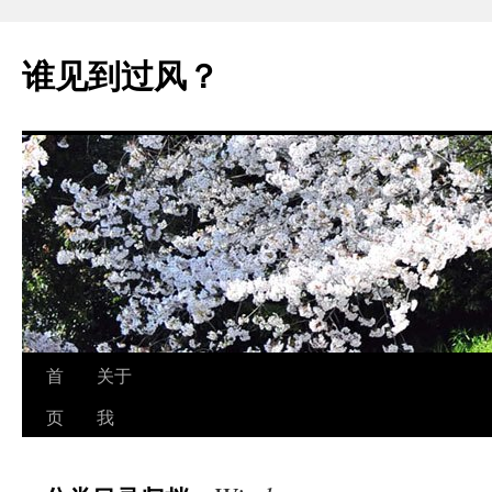
跳
至
谁见到过风？
正
文
首
关于
页
我