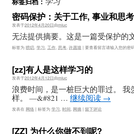
学习
标签归档：
密码保护：关于工作, 事业和思考
发表于
2012年4月20日
由
miuc
无法提供摘要。这是一篇受保护的
标签为
唠叨
,
学习
,
工作
,
思考
,
许愿墙
|
要查看留言请输入您的密
[zz]有人是这样学习的
发表于
2012年4月12日
由
miuc
浪费时间，是一桩巨大的罪过。 我
样。 —&#821 …
继续阅读
→
发表在
网络
|
标签为
学习
,
时间
,
网摘
|
留下评论
[ZZ] 为什么你做不到呢?