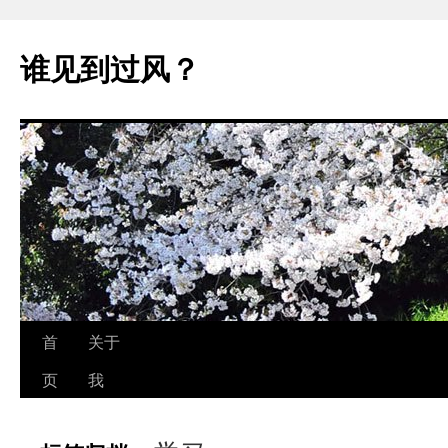
跳
至
谁见到过风？
正
文
首
关于
页
我