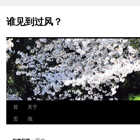
跳
至
谁见到过风？
正
文
首
关于
页
我