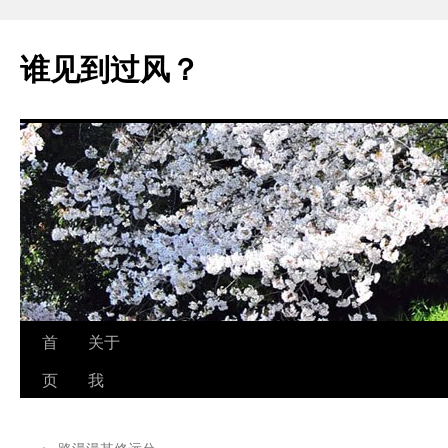
跳
至
谁见到过风？
正
文
首
关于
页
我
←
路漫漫其修远兮