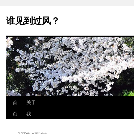
跳
至
谁见到过风？
正
文
首
关于
页
我
←
PPT的动画制作