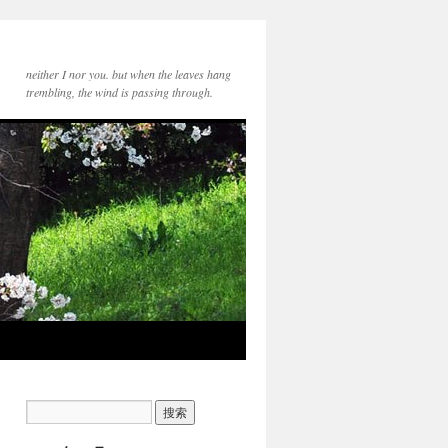
neither I nor you. but when the leaves hang
trembling, the wind is passing through.