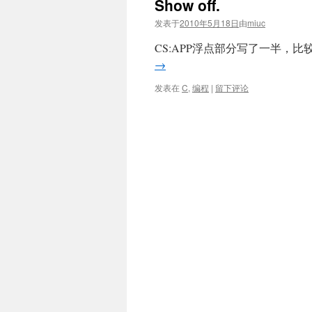
Show off.
发表于
2010年5月18日
由
miuc
CS:APP浮点部分写了一半，比
→
发表在
C
,
编程
|
留下评论