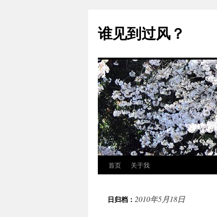
跳
至
谁见到过风？
正
文
首页
关于我
2010年5月18日
日归档：