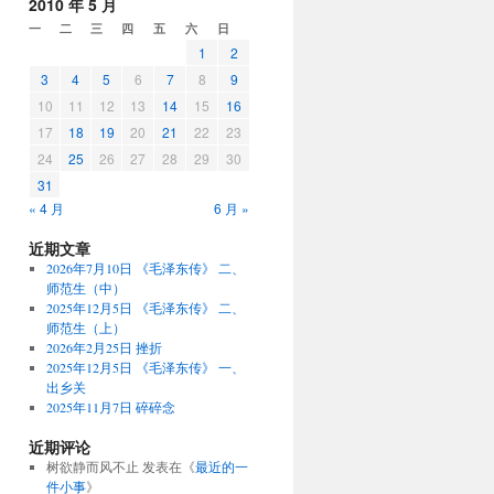
2010 年 5 月
一
二
三
四
五
六
日
1
2
3
4
5
6
7
8
9
10
11
12
13
14
15
16
17
18
19
20
21
22
23
24
25
26
27
28
29
30
31
« 4 月
6 月 »
近期文章
2026年7月10日 《毛泽东传》 二、
师范生（中）
2025年12月5日 《毛泽东传》 二、
师范生（上）
2026年2月25日 挫折
2025年12月5日 《毛泽东传》 一、
出乡关
2025年11月7日 碎碎念
近期评论
树欲静而风不止
发表在《
最近的一
件小事
》