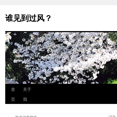
跳
至
谁见到过风？
正
文
首
关于
页
我
←
简单评教脚本
[Z