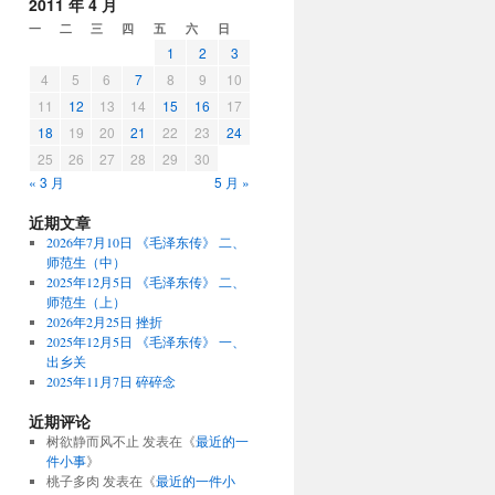
2011 年 4 月
一
二
三
四
五
六
日
1
2
3
4
5
6
7
8
9
10
11
12
13
14
15
16
17
18
19
20
21
22
23
24
25
26
27
28
29
30
« 3 月
5 月 »
近期文章
2026年7月10日 《毛泽东传》 二、
师范生（中）
2025年12月5日 《毛泽东传》 二、
师范生（上）
2026年2月25日 挫折
2025年12月5日 《毛泽东传》 一、
出乡关
2025年11月7日 碎碎念
近期评论
树欲静而风不止
发表在《
最近的一
件小事
》
桃子多肉
发表在《
最近的一件小