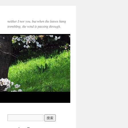
neither I nor you. but when the leaves hang
trembling, the wind is passing through.