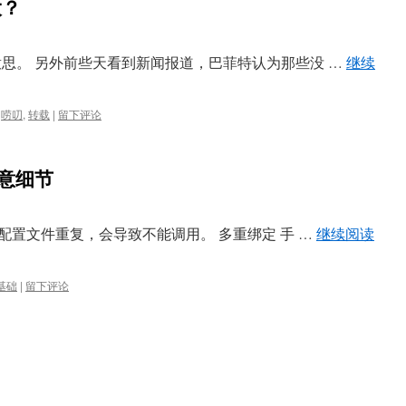
大？
有意思。 另外前些天看到新闻报道，巴菲特认为那些没 …
继续
,
唠叨
,
转载
|
留下评论
注意细节
出现配置文件重复，会导致不能调用。 多重绑定 手 …
继续阅读
基础
|
留下评论