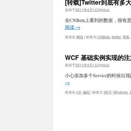
[转载]Twitter到底有多
发表于
2011年4月1日
由
miuc
在CNBeta上看到的数据，很
阅读
→
发表在
网络
|
标签为
CNBeta
,
twitter
,
博客
WCF 基础实例实现的
发表于
2011年4月1日
由
miuc
小心添加多个Service的时候
→
发表在
C#
,
编程
|
标签为
WCF
,
Windows
,