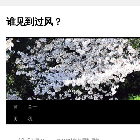
跳
至
谁见到过风？
正
文
首
关于
页
我
←
APUE习题2.3 —— sysconf 的使用和调整