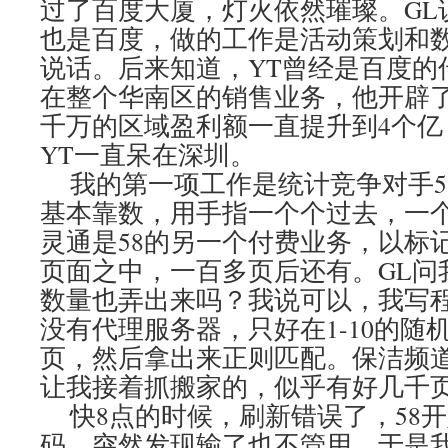
过了百度大厦，灯火依然璀璨。GL
也是百度，做的工作是活动策划和数
说话。后来知道，YT曾经是百度的
在整个华南区的销售业务，他开辟
千万的区域盈利额一直提升到4个亿
YT一直呆在深圳。
我的第一项工作是统计竞争对手5
基本靠数，用手指一个个过去，一
灵通是58的另一个付费业务，以标
页面之中，一百多页后还有。GL问
数量也弄出来吗？我说可以，我写
没有代理服务器，只好在1-10的随
页，然后拿出来正则匹配。保洁频道
让我接着抓搬家的，似乎有好几千
快8点的时候，刷新错误了，58
码。突然发现输了也不管用，于是我