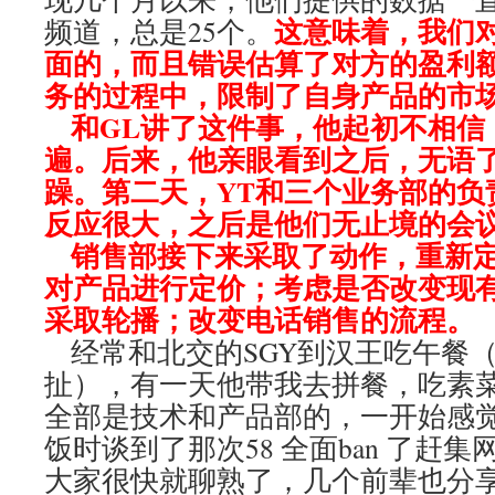
这意味着，我们对
频道，总是25个。
面的，而且错误估算了对方的盈利
务的过程中，限制了自身产品的市
和GL讲了这件事，他起初不相信
遍。后来，他亲眼看到之后，无语
躁。第二天，YT和三个业务部的负
反应很大，之后是他们无止境的会
销售部接下来采取了动作，重新定
对产品进行定价；考虑是否改变现
采取轮播；改变电话销售的流程。
经常和北交的SGY到汉王吃午餐
扯），有一天他带我去拼餐，吃素
全部是技术和产品部的，一开始感觉
饭时谈到了那次58 全面ban 了赶
大家很快就聊熟了，几个前辈也分