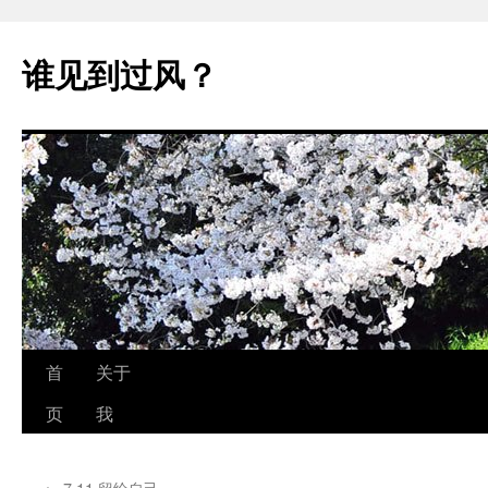
跳
至
谁见到过风？
正
文
首
关于
页
我
←
7.11 留给自己