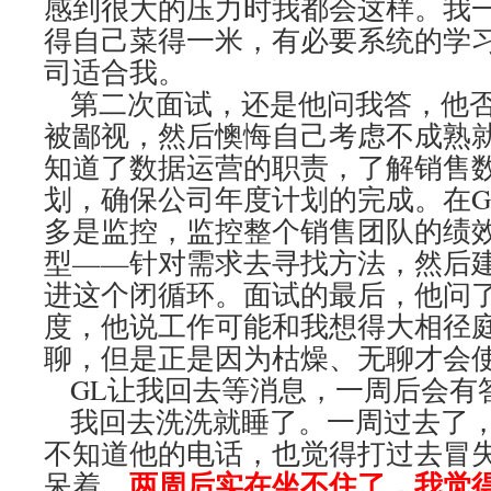
感到很大的压力时我都会这样。我
得自己菜得一米，有必要系统的学
司适合我。
第二次面试，还是他问我答，他否
被鄙视，然后懊悔自己考虑不成熟
知道了数据运营的职责，了解销售
划，确保公司年度计划的完成。在G
多是监控，监控整个销售团队的绩
型——针对需求去寻找方法，然后建
进这个闭循环。面试的最后，他问
度，他说工作可能和我想得大相径
聊，但是正是因为枯燥、无聊才会
GL让我回去等消息，一周后会
我回去洗洗就睡了。一周过去了，
不知道他的电话，也觉得打过去冒
两周后实在坐不住了，我觉
呆着，