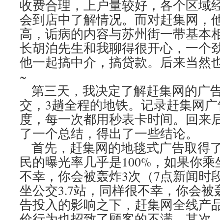
收费合理，上户量较好，各个区域
会到店中了解情况。而对赶集网，他
高，诟病的内容与苏州街一带基本
长胡泊先生和我聊得很开心，一个
他一起搞中介，搞贷款。后来当然也
~
第三天，我决定了解赶集网的广告
交，3趟全程的地铁。记录赶集网广
度，每一次都用秒表卡时间。回来
了一个总结，得出了一些结论。
首先，赶集网的地毯式广告取得了
民的曝光率几乎是100%，如果你乘
不幸，你会被轰炸3次（7点新闻时
坐公交3.7站，同样很不幸，你会
告投入的影响之下，赶集网全线产
价行为也招致了顾客的不满。其次，