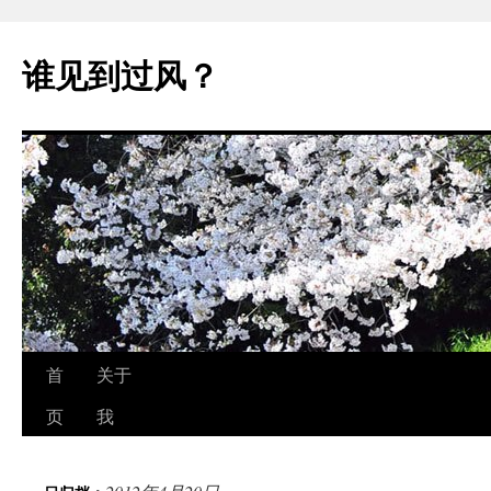
跳
至
谁见到过风？
正
文
首
关于
页
我