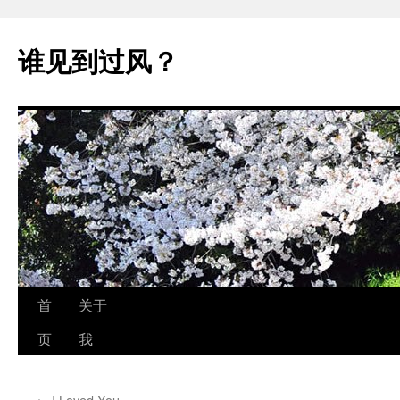
跳
至
谁见到过风？
正
文
首
关于
页
我
←
I Loved You