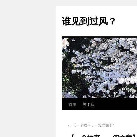
跳
至
谁见到过风？
正
文
首页
关于我
←
【一个故事，一篇文章】1