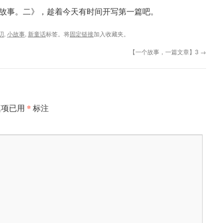
故事。二》，趁着今天有时间开写第一篇吧。
叨
,
小故事
,
新童话
标签。将
固定链接
加入收藏夹。
【一个故事，一篇文章】3
→
*
填项已用
标注