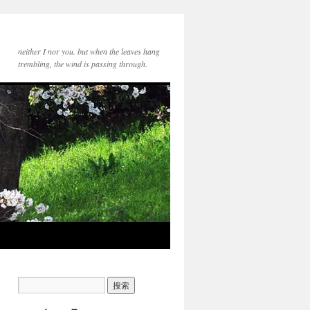
neither I nor you. but when the leaves hang
trembling, the wind is passing through.