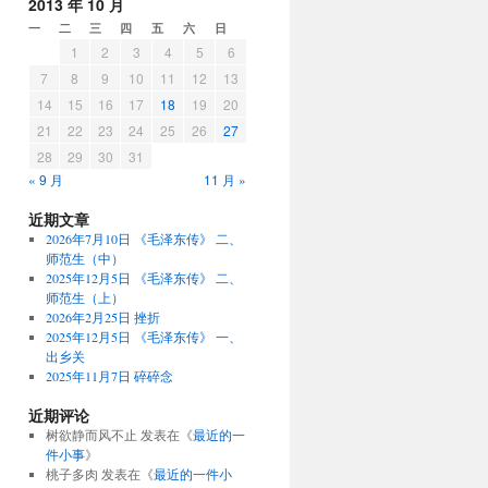
2013 年 10 月
一
二
三
四
五
六
日
1
2
3
4
5
6
7
8
9
10
11
12
13
14
15
16
17
18
19
20
21
22
23
24
25
26
27
28
29
30
31
« 9 月
11 月 »
近期文章
2026年7月10日 《毛泽东传》 二、
师范生（中）
2025年12月5日 《毛泽东传》 二、
师范生（上）
2026年2月25日 挫折
2025年12月5日 《毛泽东传》 一、
出乡关
2025年11月7日 碎碎念
近期评论
树欲静而风不止
发表在《
最近的一
件小事
》
桃子多肉
发表在《
最近的一件小