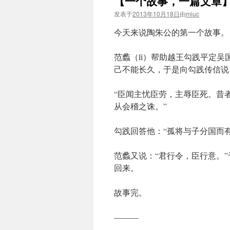
【一个故事，一篇文章】
发表于
2013年10月18日
由
miuc
今天来说陶朱公的第一个故事。
范蠡（lǐ）帮助越王勾践平定
己不能长久，于是向勾践传信说
“臣闻主忧臣劳，主辱臣死。昔
从会稽之诛。”
勾践回答他：“孤将与子分国而
范蠡又说：“君行令，臣行意。
回来。
故事完。
———