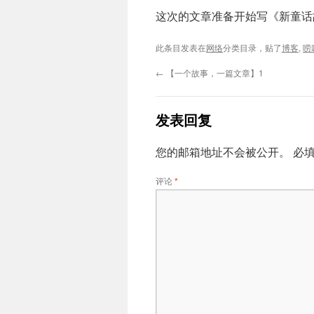
这次的文章准备开始写《新童话
此条目发表在
网络
分类目录，贴了
博客
,
唠
←
【一个故事，一篇文章】1
发表回复
您的邮箱地址不会被公开。
必
评论
*