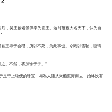
2
吴国后，吴王被诸侯供奉为霸王。这时范蠡大名天下，认为自
：
者君王辱于会稽，所以不死，为此事也。今既以雪耻，臣请
有之。不然，将加诛于子。”
”于是带上轻便的珠宝，与私人随从乘船渡海而去，始终没有