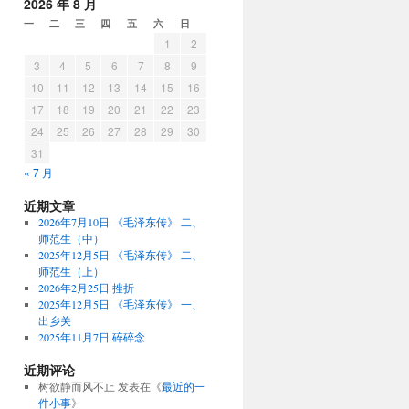
2026 年 8 月
一
二
三
四
五
六
日
1
2
3
4
5
6
7
8
9
10
11
12
13
14
15
16
17
18
19
20
21
22
23
24
25
26
27
28
29
30
31
« 7 月
近期文章
2026年7月10日 《毛泽东传》 二、
师范生（中）
2025年12月5日 《毛泽东传》 二、
师范生（上）
2026年2月25日 挫折
2025年12月5日 《毛泽东传》 一、
出乡关
2025年11月7日 碎碎念
近期评论
树欲静而风不止
发表在《
最近的一
件小事
》