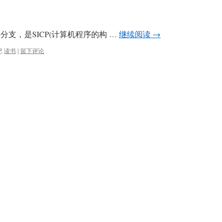
言的一类分支，是SICP(计算机程序的构 …
继续阅读
→
P
,
读书
|
留下评论