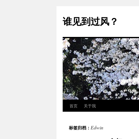
跳
至
谁见到过风？
正
文
首页
关于我
Edwin
标签归档：