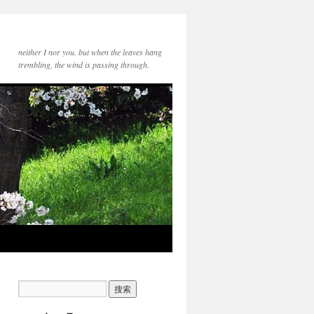
neither I nor you. but when the leaves hang
trembling, the wind is passing through.