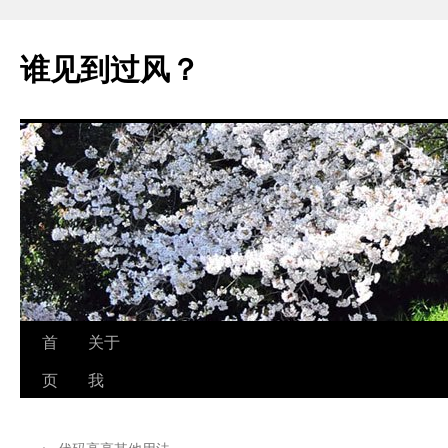
跳
至
谁见到过风？
正
文
首
关于
页
我
←
代码高亮其他用法