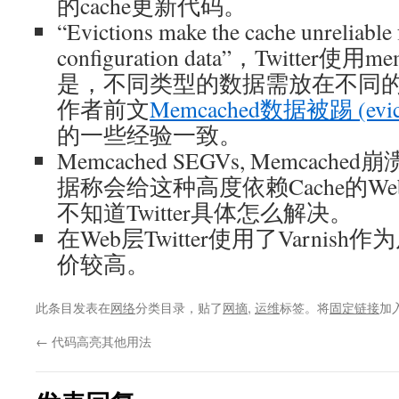
的cache更新代码。
“Evictions make the cache unreliable
configuration data”，Twitter
是，不同类型的数据需放在不同的mc,
作者前文
Memcached数据被踢 (evi
的一些经验一致。
Memcached SEGVs, Memcached崩溃(c
据称会给这种高度依赖Cache的We
不知道Twitter具体怎么解决。
在Web层Twitter使用了Varni
价较高。
此条目发表在
网络
分类目录，贴了
网摘
,
运维
标签。将
固定链接
加
←
代码高亮其他用法