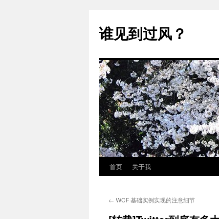
跳
至
谁见到过风？
正
文
首页
关于我
←
WCF 基础实例实现的注意细节