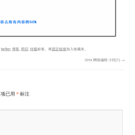
,
twitter
,
博客
,
唠叨
,
转载
标签。将
固定链接
加入收藏夹。
Unix 网络编程 小结(1)
→
*
填项已用
标注