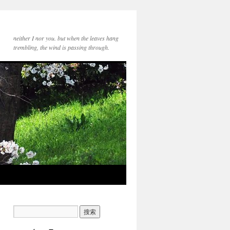
neither I nor you. but when the leaves hang
trembling, the wind is passing through.