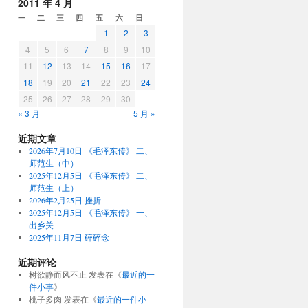
2011 年 4 月
一
二
三
四
五
六
日
1
2
3
4
5
6
7
8
9
10
11
12
13
14
15
16
17
18
19
20
21
22
23
24
25
26
27
28
29
30
« 3 月
5 月 »
近期文章
2026年7月10日 《毛泽东传》 二、
师范生（中）
2025年12月5日 《毛泽东传》 二、
师范生（上）
2026年2月25日 挫折
2025年12月5日 《毛泽东传》 一、
出乡关
2025年11月7日 碎碎念
近期评论
树欲静而风不止
发表在《
最近的一
件小事
》
桃子多肉
发表在《
最近的一件小