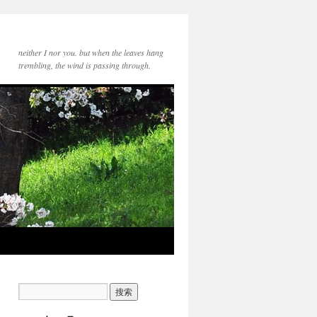
neither I nor you. but when the leaves hang
trembling, the wind is passing through.