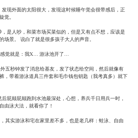
发现外面的太阳很大，发现这时候睡午觉会很带感后，正
旋觉。
，是人吵，和菜市场买菜似的，但是又有点不想，应该是
的场景。 说白了就是很多孩子大人的声音。
觉就是：我X… 游泳池开了…
外五秒钟发了消息给基友，发了状态给空间，然后就像有
裤，带着游泳道具三件套和毛巾钱包钥匙（我考真多）就下
后屁颠屁颠跑到水池最深处，心想，养兵千日用兵一时，
自由泳大法，就看你了！
，其实游泳和宅在家里差不多，也是老几样：蛙泳、自由