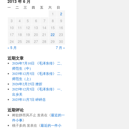
2013 年 6 月
一
二
三
四
五
六
日
1
2
3
4
5
6
7
8
9
10
11
12
13
14
15
16
17
18
19
20
21
22
23
24
25
26
27
28
29
30
« 5 月
7 月 »
近期文章
2026年7月10日 《毛泽东传》 二、
师范生（中）
2025年12月5日 《毛泽东传》 二、
师范生（上）
2026年2月25日 挫折
2025年12月5日 《毛泽东传》 一、
出乡关
2025年11月7日 碎碎念
近期评论
树欲静而风不止
发表在《
最近的一
件小事
》
桃子多肉
发表在《
最近的一件小