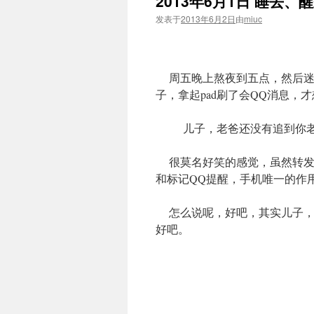
2013年6月1日 睡去、
发表于
2013年6月2日
由
miuc
周五晚上熬夜到五点，然后迷
子，拿起pad刷了会QQ消息，
儿子，老爸还没有追到你老
很莫名好笑的感觉，虽然转发
和标记QQ提醒，手机唯一的作
怎么说呢，好吧，其实儿子，
好吧。