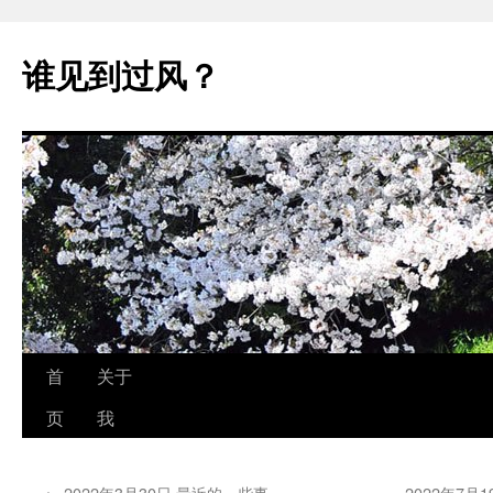
跳
至
谁见到过风？
正
文
首
关于
页
我
←
2022年3月30日 最近的一些事
2022年7月