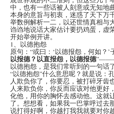
中，也有一些话被人刻意或无知地
本身的意旨与初衷，迷惑了天下万
举数例解析一二，以还世情真相与
诌诌地说话大家估计要扔鸡蛋，虚
开始举例开讲。
1、以德抱怨
原句：“或曰：‘以德报怨，何如？’
以报德？以直报怨，以德报德
”—
以德抱怨，是我们常听到的一句话
“以德抱怨”什么意思呢？就是说：
人欺负你了，你要忍，被打碎牙齿
人来欺负你，你反而应该对他更好
化他，用你的胸怀去感动他。这就
了。想想看，如果我一巴掌呼过去
说打得好啊，你越打我我就要对你