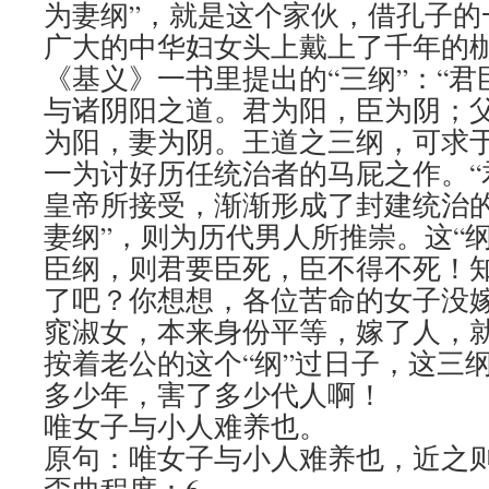
为妻纲”，就是这个家伙，借孔子的
广大的中华妇女头上戴上了千年的
《基义》一书里提出的“三纲”：“
与诸阴阳之道。君为阳，臣为阴；
为阳，妻为阴。王道之三纲，可求于
一为讨好历任统治者的马屁之作。“
皇帝所接受，渐渐形成了封建统治的
妻纲”，则为历代男人所推崇。这“
臣纲，则君要臣死，臣不得不死！知
了吧？你想想，各位苦命的女子没
窕淑女，本来身份平等，嫁了人，
按着老公的这个“纲”过日子，这三
多少年，害了多少代人啊！
唯女子与小人难养也。
原句：唯女子与小人难养也，近之