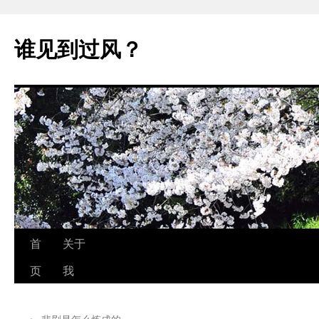
跳
至
谁见到过风？
正
文
首
关于
页
我
←
悲剧是怎么炼成的