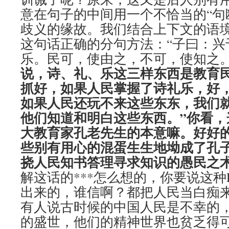
意在句子的中间用一个不恰当的“句
歧义的缘故。我们结合上下文的语
这句话正确的分句方法：“子曰：兴
乐。民可，使由之，不可，使知之。
说，诗、礼、乐这三样东西是教育
抓好，如果人民掌握了诗礼乐，好
如果人民还玩不来这些东东，我们
他们知道和明白这些东西。”你看，
大教育家孔老先生的本意嘛。好好
些别有用心的混蛋生生地坳成了孔
挠人民知书答理寻求知识的愚民之
解这话的***怎么想的，你要说这
出来的，谁信啊？都把人民当白痴
有人说古时候的中国人民是不幸的
的盛世，他们的精神世界也贫乏得