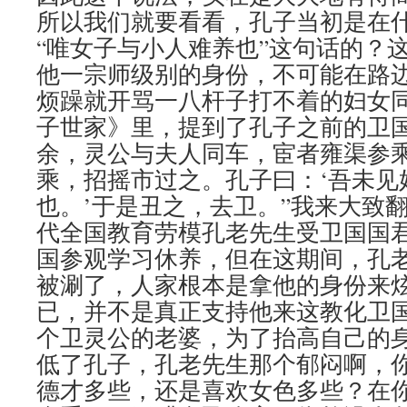
所以我们就要看看，孔子当初是在
“唯女子与小人难养也”这句话的？
他一宗师级别的身份，不可能在路
烦躁就开骂一八杆子打不着的妇女同
子世家》里，提到了孔子之前的卫国
余，灵公与夫人同车，宦者雍渠参
乘，招摇市过之。孔子曰：‘吾未见
也。’于是丑之，去卫。”我来大致
代全国教育劳模孔老先生受卫国国
国参观学习休养，但在这期间，孔
被涮了，人家根本是拿他的身份来
已，并不是真正支持他来这教化卫
个卫灵公的老婆，为了抬高自己的
低了孔子，孔老先生那个郁闷啊，
德才多些，还是喜欢女色多些？在