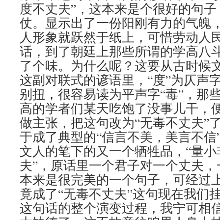
度不丈夫”，这本来是个很好的句子
仗。显示出了一份阳刚有力的气魄
人形象就跃然于纸上，可惜劳动人
话，到了朝廷上那些所谓的学高八斗
了个味。为什么呢？这要从古时候
这副对联式的谚语里，“度”为仄声
别扭，很容易读为平声字“毒”，那
高的学者们某天吃饱了没事儿干，
做主张，把这句改为“无毒不丈夫”
于成了典型的“信言不美，美言不信
文人的笔下的又一个牺牲品，“量小
夫”，原话里一个君子对一个丈夫，
本来是很完美的一个句子，可经过
竟成了“无毒不丈夫”这句现在我们
这句话的整个演变过程，我宁可相