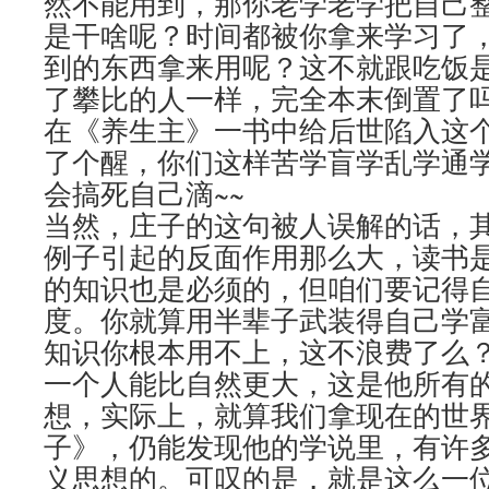
然不能用到，那你老学老学把自己
是干啥呢？时间都被你拿来学习了
到的东西拿来用呢？这不就跟吃饭
了攀比的人一样，完全本末倒置了
在《养生主》一书中给后世陷入这
了个醒，你们这样苦学盲学乱学通
会搞死自己滴~~
当然，庄子的这句被人误解的话，
例子引起的反面作用那么大，读书
的知识也是必须的，但咱们要记得
度。你就算用半辈子武装得自己学
知识你根本用不上，这不浪费了么
一个人能比自然更大，这是他所有
想，实际上，就算我们拿现在的世
子》，仍能发现他的学说里，有许
义思想的。可叹的是，就是这么一