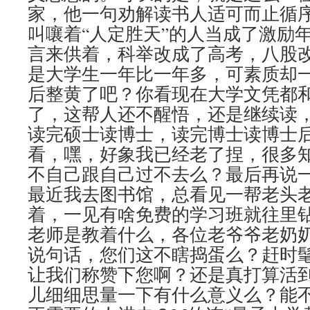
家，他一句劝解读书人适可而止循
叫嚷着“人定胜天”的人当成了激励
言来供着，科举改成了高考，八股
是大学生一年比一年多，可素质却
后整黄了吧？你看现在大学文凭都
了，这帮人还不醒悟，还是继续读
读完硕士读博士，读完博士读博士
看，嘿，好象我已经老了捏，很多
不自己跟自己过不去么？最后再说
最近我去图书馆，总看见一帮老头
着，一见有啥免费的学习班就往里
老师是教着什么，各位老爷爷老奶
说句话，您们这不瞎捣蛋么？赶时
让我们称赞下您啊？还是真打算活
儿细细思量一下有什么意义么？能