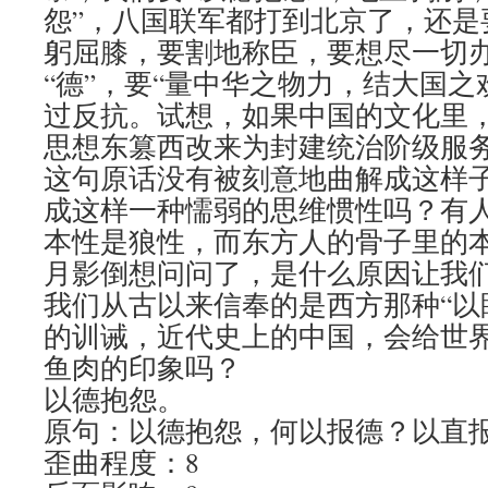
怨”，八国联军都打到北京了，还是
躬屈膝，要割地称臣，要想尽一切
“德”，要“量中华之物力，结大国之
过反抗。试想，如果中国的文化里
思想东篡西改来为封建统治阶级服
这句原话没有被刻意地曲解成这样
成这样一种懦弱的思维惯性吗？有
本性是狼性，而东方人的骨子里的
月影倒想问问了，是什么原因让我
我们从古以来信奉的是西方那种“以
的训诫，近代史上的中国，会给世
鱼肉的印象吗？
以德抱怨。
原句：以德抱怨，何以报德？以直
歪曲程度：8