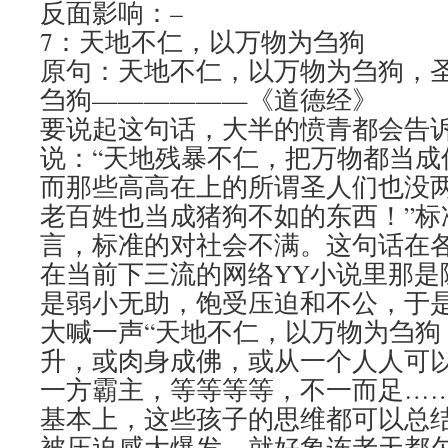
反面影响：–
7：天地不仁，以万物为刍狗
原句：天地不仁，以万物为刍狗，
刍狗——————《道德经》
要说起这句话，大半的愤青都会告
说：“天地残暴不仁，把万物都当成
而那些高高在上的所谓圣人们也没
老百姓也当成猪狗不如的东西！”标
言，标准的对社会不满。这句话在
在当前下三流的网络YY小说里那是
是弱小无助，饱受压迫和不公，于
大喊一声“天地不仁，以万物为刍狗
升，或肉身成佛，或从一个人人可
一方霸主，等等等等，不一而足…
基本上，这些孩子的思维都可以总
被压迫感大爆发，就好象连老天都