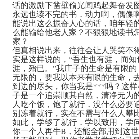
话的激励下凿壁偷光闻鸡起舞奋发
永远也读不完的书，动力啊，偶像
能说出这么振奋人心的话，咱年轻
么能输给他老人家？不狠狠地读书
家？
但真相说出来，往往会让人哭笑不
实是这样说的，“吾生也有涯，而知
涯，殆已。”我庄子的生命是有限的
无限的，要我以本来有限的生命，
到边的尽头，你当我是***吗？这样
子是一个追崇顺其自然，清净无为
人吃个饭，饱了就行，没什么必要
别冻着就行，实在不需与什么人攀
如此，学够了就行，学以致用，学
你一个人再牛B，还能全部用到这