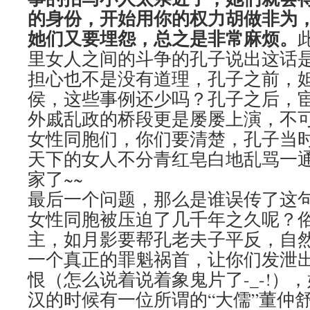
的身份，开始用你的权力胡做非为
她们又要埋怨，总之是非常麻烦。
里女人之间的斗争的孔子说出这话
担心也不是没有道理，孔子之前，
侯，这些事例还少吗？孔子之后，
外戚乱政的桥段更是屡屡上演，不
女性同胞们，你们要清楚，孔子当
天下的女人不分青红皂白地乱骂一
家了~~
最后一个问题，那么是谁误传了这
女性同胞被压迫了几千年之久呢？
主，如月影要帮孔老夫子平反，自
一个真正的罪魁祸首，让你们发泄
恨（怎么说着说着象鬼片了-_-!）
汉的时候有一位所谓的“大儒”董仲