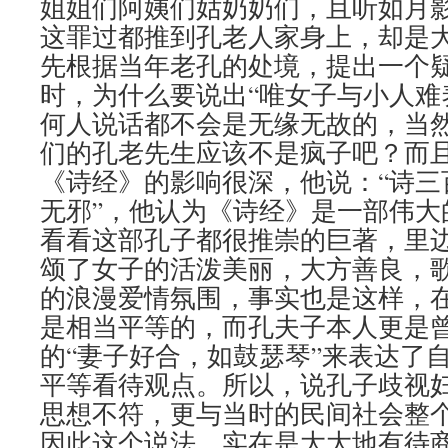
姐姐们阿姨们姑奶奶们，且听如月
这罪过都推到孔老人家身上，却是
先根据当年老孔的处境，提出一个疑
时，为什么要说出“唯女子与小人难
何人说话都不会是无缘无故的，当
们的孔老先生应该不是疯子吧？而
《诗经》的影响很深，他说：“诗三
无邪”，他认为《诗经》是一部伟大
看看这部孔子都很推崇的巨著，里
颂了女子的活泼美丽，大方善良，
的浪漫爱情氛围，事实也是这样，
是相当平等的，而孔夫子本人更是
的“妻子好合，如鼓瑟琴”来表达了
平等看待观点。所以，说孔子歧视
思想不符，更与当时的民间社会整
因此这个说法，实在是大大地有待