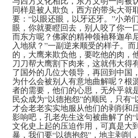
与西方文化相比，东方文明一向被
同样是被人欺负，西方的带头大哥
要：“以眼还眼，以牙还牙。”小弟
眼，你就要瞪回去，别人咬了你一
而东方呢？佛家的精神领袖释迦牟尼
入地狱？”一副逆来顺受的样子。而
的，大鹰来欺负他，要吃他的肉，
刀刀帮大鹰割下肉来，这就伟大得有
了国外的几位大领导，再回到中国
为什么会被别人有意地曲解呢？根
者的需要，他们的心思，无外乎就
民众成为“以德抱怨”的顺民，只有“
才会老老实实地服从他们的剥削和
影响吧，孔老先生这句被曲解了的“
文化史上起的压迫作用，可真是大
暴，我们要“以德抱怨”，地主剥削