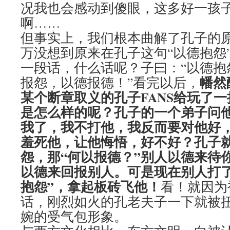
况我也会感动到傻眼，这多好一孩
啊……
但事实上，我们根本曲解了孔子的
万没想到原来在孔子这句“以德抱怨
一段话，什么话呢？子曰：“以德抱
幡然
报怨，以德报德！”看完以后，
某个断章取义的孔子FANS给玩了
是怎么样的呢？孔子的一个弟子问
我了，我不打他，我反而要对他好
羞死他，让他悔悟，好不好？孔子
怨，那“何以报德？”别人以德来待
以德来回报别人。可是现在别人打了
抱怨”，拿起板砖飞他！
看！就因为
话，刚烈如火的孔老夫子一下就被
婉的受气包形象。