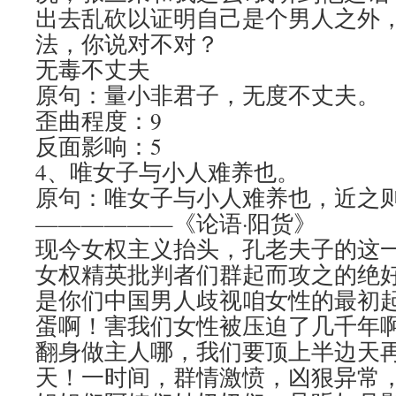
出去乱砍以证明自己是个男人之外
法，你说对不对？
无毒不丈夫
原句：量小非君子，无度不丈夫。
歪曲程度：9
反面影响：5
4、唯女子与小人难养也。
原句：唯女子与小人难养也，近之
——————《论语·阳货》
现今女权主义抬头，孔老夫子的这
女权精英批判者们群起而攻之的绝
是你们中国男人歧视咱女性的最初
蛋啊！害我们女性被压迫了几千年
翻身做主人哪，我们要顶上半边天再
天！一时间，群情激愤，凶狠异常