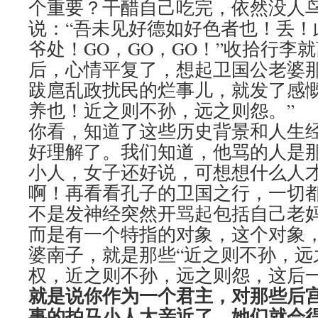
个重要？干醋自己吃完，依然没人
说：“吾未见好德如好色者也！丢！
爷处！GO，GO，GO！”收拾行李
后，心情平复了，想起卫国公老婆
跋扈乱政扰民的烂事儿，就发了感慨
养也！近之则不孙，远之则怨。”
你看，知道了这些历史背景和人生
好理解了。我们知道，他骂的人是那
小人，女子还好说，可想想什么人
啊！再看看孔子的卫国之行，一切
不是发神经突然开骂起包括自己老
而是有一个特指的对象，这个对象
婆南子，就是那些“近之则不孙，远
权，近之则不孙，远之则怨，这后
就是说你作为一个君主，对那些后
事的拍马小人太亲近了，她们就会