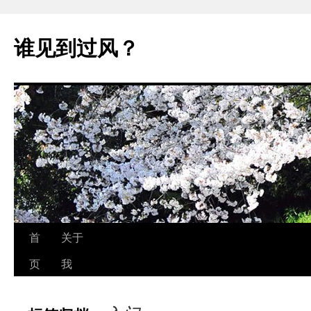
跳
至
谁见到过风？
正
文
首
关于
页
我