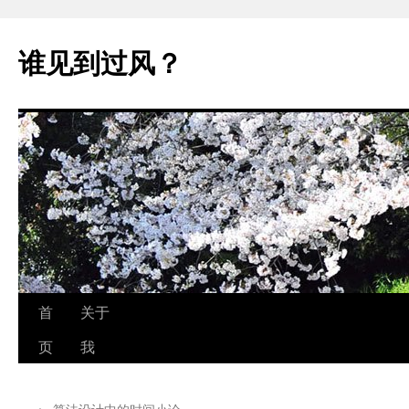
跳
至
谁见到过风？
正
文
首
关于
页
我
←
算法设计中的时间小论