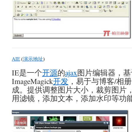
AIE
(
演示地址
)
IE是一个
开源
的
ajax
图片编辑器，基于E
ImageMagick
开发
，易于与博客/相
成。提供调整图片大小，裁剪图片，
用滤镜，添加文本，添加水印等功