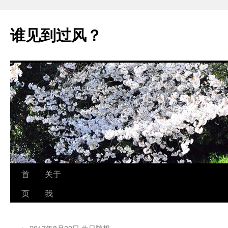
跳
至
谁见到过风？
正
文
首
关于
页
我
←
2017年8月30日 生日随想