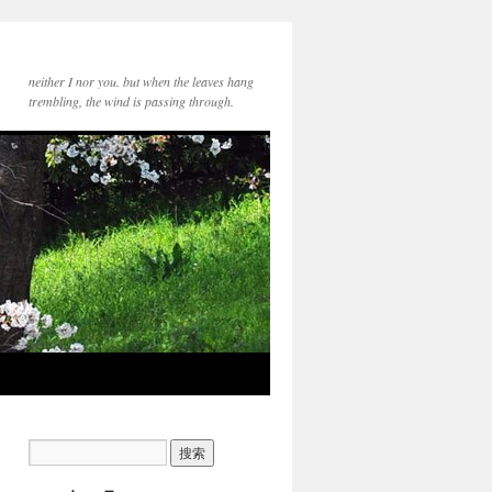
neither I nor you. but when the leaves hang
trembling, the wind is passing through.