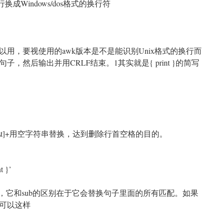
行换成Windows/dos格式的换行符
用，要视使用的awk版本是不是能识别Unix格式的换行而
，然后输出并用CRLF结束。1其实就是{ print }的简写
 \t]+用空字符串替换，达到删除行首空格的目的。
t }’
b，它和sub的区别在于它会替换句子里面的所有匹配。如果
可以这样