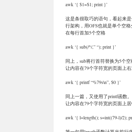
awk ‘{ $1=$1; print }’
这是条很取巧的语句，看起来是
行架构，用OFS也就是单个空
在每行首加5个空格
awk ‘{ sub(/^/,” “); print }’
同上，sub将行首符替换为5个
让内容在79个字符宽的页面上右
awk ‘{ printf “%79s\n”, $0 }’
同上一篇，又使用了printf函数。
让内容在79个字符宽的页面上
awk ‘{ l=length(); s=int((79-l)/2); p
第一句用length函数计算当