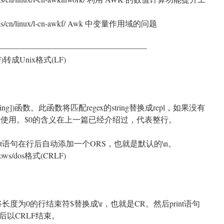
works/cn/linux/l-cn-awkf/ Awk 中变量作用域的问题
——————————————————–
)转成Unix格式(LF)
[string])函数。此函数将匹配regex的string替换成repl，如果没有
被默认使用。$0的含义在上一篇已经介绍过，代表整行。
int语句在行后自动添加一个ORS，也就是默认的\n。
s/dos格式(CRLF)
长度为0的行结束符$替换成\r，也就是CR。然后print语句
后以CRLF结束。