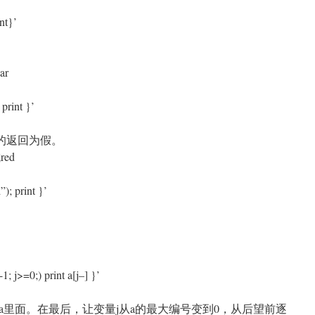
nt}’
ar
 print }’
z的返回为假。
red
); print }’
; j>=0;) print a[j–] }’
a里面。在最后，让变量j从a的最大编号变到0，从后望前逐