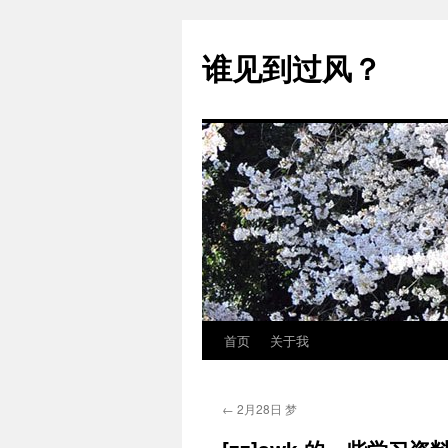
跳
至
谁见到过风？
正
文
首页
关于我
←
2月28日 梦