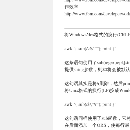
作效率
http://www.ibm.com/developer
——————————————
将Windows/dos格式的换行(CRLF
awk ‘{ sub(/\r$/,””); print }’
这条语句使用了sub(regex,repl,
提供string参数，则$0将会
这句话其实是将\r删除，然后pr
将Unix格式的换行(LF)换成Window
awk ‘{ sub(/$/,”\r”); print }’
这句话同样使用了sub函数，它将
在后面添加一个ORS，使每行最