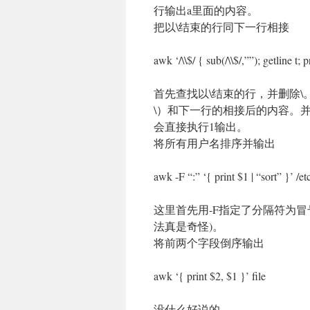
行输出a里面的内容。
把以\结束的行同下一行相接
awk ‘/\\$/ { sub(/\\$/,””); getline t; p
首先查找以\结束的行，并删除\。
\）和下一行的相接后的内容。并
会直接执行1输出。
将所有用户名排序并输出
awk -F “:” ‘{ print $1 | “sort” }’ /e
这里首先用-F指定了分隔符为冒号
法真是奇怪)。
将前两个字段倒序输出
awk ‘{ print $2, $1 }’ file
没什么好说的。