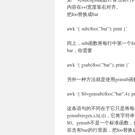
内容在s+l宽度靠右对齐。
把foo替换成bar
awk ‘{ sub(/foo/,”bar”); print }’
同上，sub函数将每行中第一个f
bar，你需要
awk ‘{ gsub(/foo/,”bar”); print }’
另外一种方法就是使用gensub函
awk ‘{ $0=gensub(/foo/,”bar”,4); pr
这条语句的不同在于它只是将每行
gensub(regex,s,h[,t]
$0。gensub不是一个标准函数，
在含有baz的行里面，把foo替换成