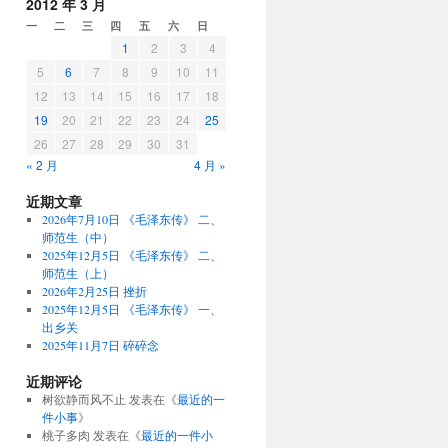
2012 年 3 月
一
二
三
四
五
六
日
1
2
3
4
5
6
7
8
9
10
11
12
13
14
15
16
17
18
19
20
21
22
23
24
25
26
27
28
29
30
31
« 2 月
4 月 »
近期文章
2026年7月10日 《毛泽东传》 二、
师范生（中）
2025年12月5日 《毛泽东传》 二、
师范生（上）
2026年2月25日 挫折
2025年12月5日 《毛泽东传》 一、
出乡关
2025年11月7日 碎碎念
近期评论
树欲静而风不止
发表在《
最近的一
件小事
》
桃子多肉
发表在《
最近的一件小