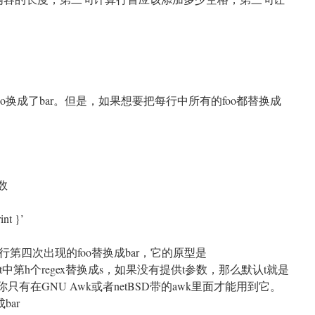
oo换成了bar。但是，如果想要把每行中所有的foo都替换成
数
int }’
第四次出现的foo替换成bar，它的原型是
)，它将字符串t中第h个regex替换成s，如果没有提供t参数，那么默认t就是
你只有在GNU Awk或者netBSD带的awk里面才能用到它。
bar