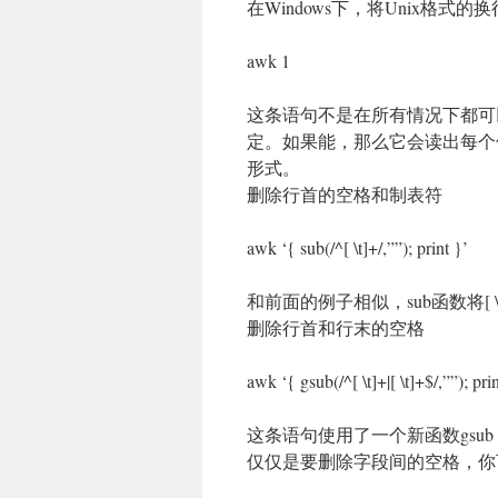
在Windows下，将Unix格式的换
awk 1
这条语句不是在所有情况下都可以
定。如果能，那么它会读出每个句子
形式。
删除行首的空格和制表符
awk ‘{ sub(/^[ \t]+/,””); print }’
和前面的例子相似，sub函数将[
删除行首和行末的空格
awk ‘{ gsub(/^[ \t]+|[ \t]+$/,””); prin
这条语句使用了一个新函数gsu
仅仅是要删除字段间的空格，你