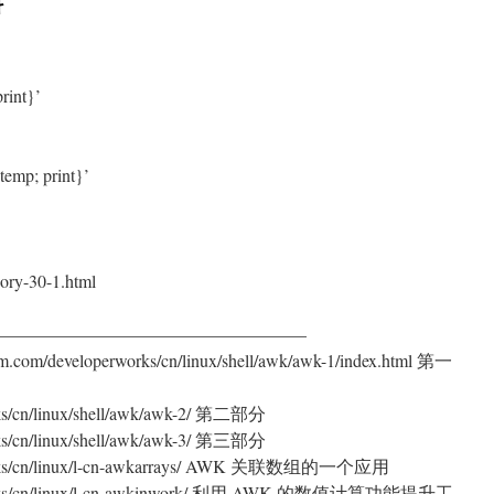
料
rint}’
temp; print}’
gory-30-1.html
—————————————————–
m/developerworks/cn/linux/shell/awk/awk-1/index.html 第一
rks/cn/linux/shell/awk/awk-2/ 第二部分
rks/cn/linux/shell/awk/awk-3/ 第三部分
works/cn/linux/l-cn-awkarrays/ AWK 关联数组的一个应用
erworks/cn/linux/l-cn-awkinwork/ 利用 AWK 的数值计算功能提升工