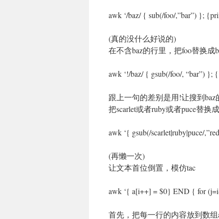
awk ‘/baz/ { sub(/foo/,”bar”) }; {pri
(真的没什么好说的)
在不含baz的行里，把foo替换成b
awk ‘!/baz/ { gsub(/foo/, “bar”) }; {
跟上一句的差别是用!让搜到ba
把scarlet或者ruby或者puce替换成
awk ‘{ gsub(/scarlet|ruby|puce/,”red”
(再懒一次)
让文本首位倒置，模仿tac
awk ‘{ a[i++] = $0} END { for (j=i-1
首先，把每一行的内容放到数组